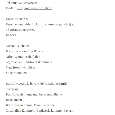
Telefon: +49
15224858136
E-Mail:
info@marina-brunsch.de
Umsatzsteuer-ID
Umsatzsteuer-Identifikationsnummer gemäß § 27
a Umsatzsteuergesetz:
DEXXX
Aufsichtsbehörde
Handwerkskammer Bayern
Arbeitsgemeinschaft der
bayerischen Handwerkskammern
Max-Joseph-Straße 4
80333 München
https://www.hwk-bayern.de/74,0,index.html?
ctx=5009
Berufsbezeichnung und berufsrechtliche
Regelungen
Berufsbezeichnung: Friseurmeister
Zuständige Kammer: Handwerkskammer Bayern