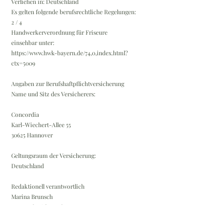
Verliehen in: Deutschland
Es gelten folgende berufsrechtliche Regelungen:
2 / 4
Handwerkerverordnung für Friseure
einsehbar unter:
https://www.hwk-bayern.de/74,0,index.html?
ctx=5009
Angaben zur Berufshaftpflichtversicherung
Name und Sitz des Versicherers:
Concordia
Karl-Wiechert-Allee 55
30625 Hannover
Geltungsraum der Versicherung:
Deutschland
Redaktionell verantwortlich
Marina Brunsch
Papa-Schmid-Straße 2
80469 München